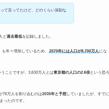
」って言ってたけど、どのくらい深刻な
人と
過去最低
を記録しました。
」も年々増加しているため、
2070年には人口が8,700万人
にな
いうことですが、3,630万人とは
東京都の人口の2.6倍
という恐
が76万人を割り込むのは
2035年と予想
していましたが、すで
まったのです。