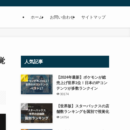
ホーム
お問い合わせ
サイトマップ
覚
人気記事
【2024年最新】ポケモンが総
売上げ世界1位！日本のIPコン
テンツが多数ランクイン
30174
【世界版】スターバックスの店
舗数ランキングを国別で視覚化
14754