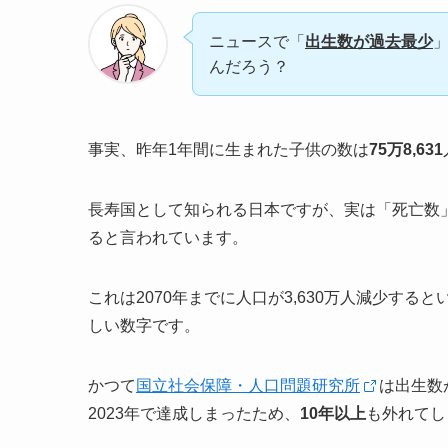
ニュースで「
出生数が過去最少
んだろう？
事実、昨年1年間に生まれた子供の数は
75万8,631
長寿国として知られる日本ですが、実は「死亡数
ると言われています。
これは2070年までに人口が3,630万人減少すると
しい数字です。
かつて
国立社会保障・人口問題研究所
は出生数
2023年で達成しまったため、
10年以上
も外れてし